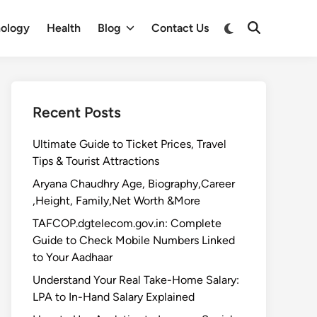
Switch
ology
Health
Blog
Contact Us
Open
to
Search
dark
mode
Recent Posts
Ultimate Guide to Ticket Prices, Travel
Tips & Tourist Attractions
Aryana Chaudhry Age, Biography,Career
,Height, Family,Net Worth &More
TAFCOP.dgtelecom.gov.in: Complete
Guide to Check Mobile Numbers Linked
to Your Aadhaar
Understand Your Real Take-Home Salary:
LPA to In-Hand Salary Explained